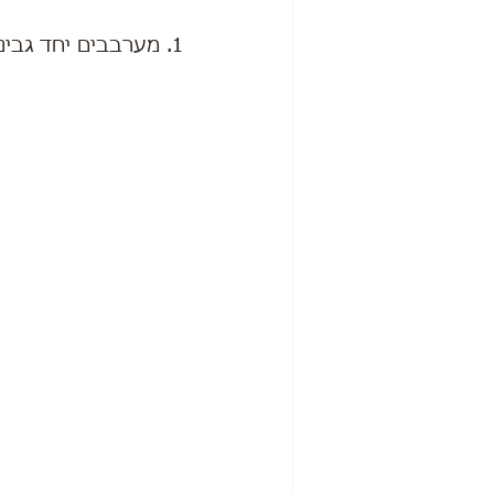
1. מערבבים יחד גבינת טוב טעם, ביצה, אבקת סוכר, קורנפלור ותמצית וניל.