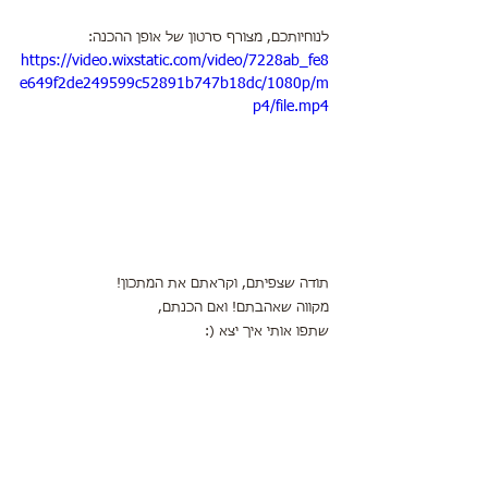
לנוחיותכם, מצורף סרטון של אופן ההכנה:
https://video.wixstatic.com/video/7228ab_fe8
e649f2de249599c52891b747b18dc/1080p/m
p4/file.mp4
תודה שצפיתם, וקראתם את המתכון!
מקווה שאהבתם! ואם הכנתם,
שתפו אותי איך יצא (: