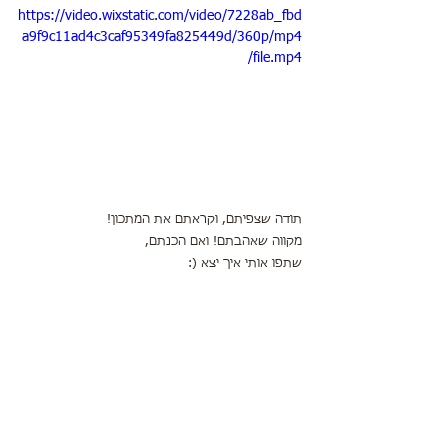
https://video.wixstatic.com/video/7228ab_fbd
a9f9c11ad4c3caf95349fa825449d/360p/mp4
/file.mp4
תודה שצפיתם, וקראתם את המתכון!
מקווה שאהבתם! ואם הכנתם,
שתפו אותי איך יצא (: