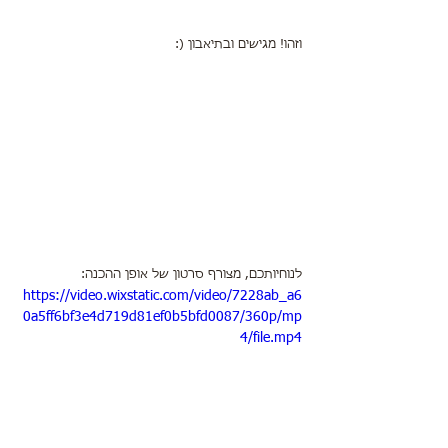
וזהו! מגישים ובתיאבון (:
לנוחיותכם, מצורף סרטון של אופן ההכנה:
https://video.wixstatic.com/video/7228ab_a6
0a5ff6bf3e4d719d81ef0b5bfd0087/360p/mp
4/file.mp4