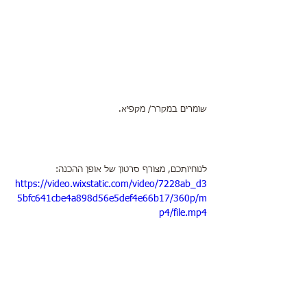
שומרים במקרר/ מקפיא.
לנוחיותכם, מצורף סרטון של אופן ההכנה:
https://video.wixstatic.com/video/7228ab_d3
5bfc641cbe4a898d56e5def4e66b17/360p/m
p4/file.mp4