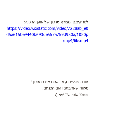
לנוחיותכם, מצורף סרטון של אופן ההכנה:
https://video.wixstatic.com/video/7228ab_e0
d5a615be9440b693de557a759d950a/1080p
/mp4/file.mp4
תודה שצפיתם, וקראתם את המתכון!
מקווה שאהבתם! ואם הכנתם,
שתפו אותי איך יצא (: