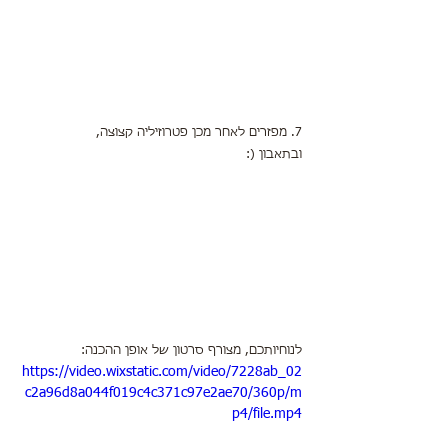
7. מפזרים לאחר מכן פטרוזיליה קצוצה,
ובתאבון (:
לנוחיותכם, מצורף סרטון של אופן ההכנה:
https://video.wixstatic.com/video/7228ab_02
c2a96d8a044f019c4c371c97e2ae70/360p/m
p4/file.mp4