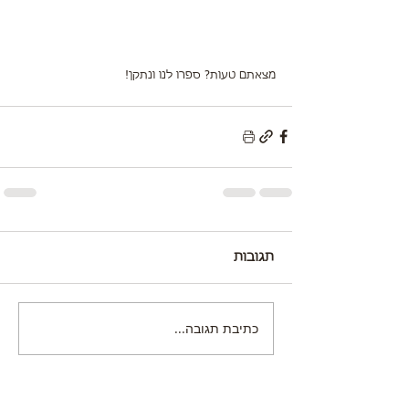
מצאתם טעות? ספרו לנו ונתקן!
תגובות
כתיבת תגובה...
© 2026 Noa-Tasty by Noa Shapiro