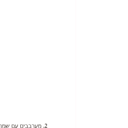
2. מערבבים עם שמן זית, דבש, שום, מלח, לימון.