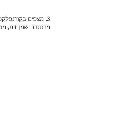
3. מצפים בקורנפלקס ושמים בתבנית אפייה (אפשר באיירפרייר).
מרססים שמן זית, מפ