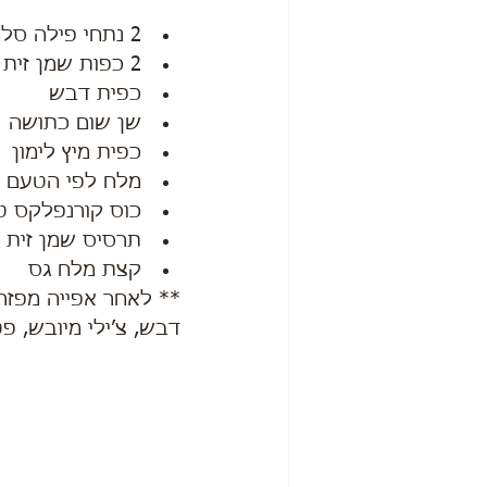
2 נתחי פילה סלמון
2 כפות שמן זית
כפית דבש
שן שום כתושה
כפית מיץ לימון
מלח לפי הטעם
כוס קורנפלקס טח
תרסיס שמן זית
קצת מלח גס
** לאחר אפייה מפזרי
דבש, צ׳ילי מיובש, פ