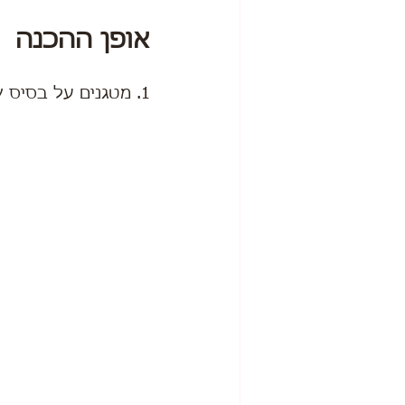
אופן ההכנה
1. מטגנים על בסיס שמן זית, את השום והחומוס עם התבלינים כ3/5 דקות.