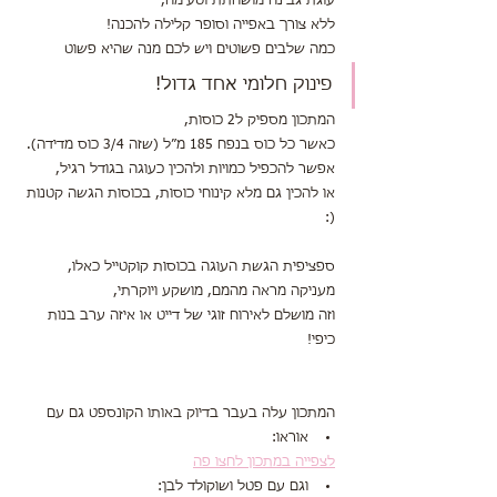
עוגת גבינה מושחתת וטעימה,
ללא צורך באפייה וסופר קלילה להכנה!
כמה שלבים פשוטים ויש לכם מנה שהיא פשוט
פינוק חלומי אחד גדול!
המתכון מספיק ל2 כוסות,
כאשר כל כוס בנפח 185 מ״ל (שזה 3/4 כוס מדידה).
אפשר להכפיל כמויות ולהכין כעוגה בגודל רגיל,
או להכין גם מלא קינוחי כוסות, בכוסות הגשה קטנות 
(:
ספציפית הגשת העוגה בכוסות קוקטייל כאלו,
מעניקה מראה מהמם, מושקע ויוקרתי,
וזה מושלם לאירוח זוגי של דייט או איזה ערב בנות 
כיפי!
המתכון עלה בעבר בדיוק באותו הקונספט גם עם 
אוראו:
לצפייה במתכון לחצו פה
וגם עם פטל ושוקולד לבן: