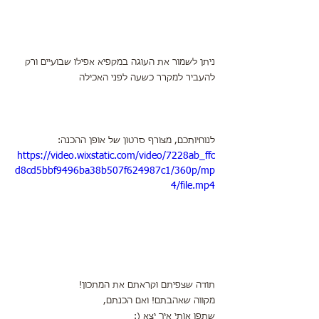
ניתן לשמור את העוגה במקפיא אפילו שבועיים ורק 
להעביר למקרר כשעה לפני האכילה
לנוחיותכם, מצורף סרטון של אופן ההכנה:
https://video.wixstatic.com/video/7228ab_ffc
d8cd5bbf9496ba38b507f624987c1/360p/mp
4/file.mp4
תודה שצפיתם וקראתם את המתכון!
מקווה שאהבתם! ואם הכנתם, 
שתפו אותי איך יצא (: