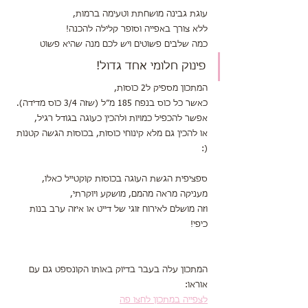
עוגת גבינה מושחתת וטעימה ברמות,
ללא צורך באפייה וסופר קלילה להכנה!
כמה שלבים פשוטים ויש לכם מנה שהיא פשוט
פינוק חלומי אחד גדול!
המתכון מספיק ל2 כוסות,
כאשר כל כוס בנפח 185 מ״ל (שזה 3/4 כוס מדידה).
אפשר להכפיל כמויות ולהכין כעוגה בגודל רגיל,
או להכין גם מלא קינוחי כוסות, בכוסות הגשה קטנות 
(:
ספציפית הגשת העוגה בכוסות קוקטייל כאלו,
מעניקה מראה מהמם, מושקע ויוקרתי,
וזה מושלם לאירוח זוגי של דייט או איזה ערב בנות 
כיפי!
המתכון עלה בעבר בדיוק באותו הקונספט גם עם 
אוראו:
לצפייה במתכון לחצו פה