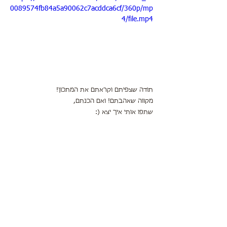
0089574fb84a5a90062c7acddca6cf/360p/mp
4/file.mp4
תודה שצפיתם וקראתם את המתכון!
מקווה שאהבתם! ואם הכנתם, 
שתפו אותי איך יצא (: