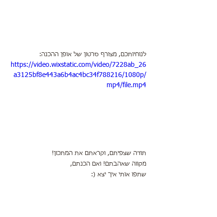
לנוחיותכם, מצורף סרטון של אופן ההכנה:
https://video.wixstatic.com/video/7228ab_26
a3125bf8e443a6b4ac4bc34f788216/1080p/
mp4/file.mp4
תודה שצפיתם, וקראתם את המתכון!
מקווה שאהבתם! ואם הכנתם,
שתפו אותי איך יצא (: