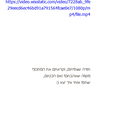
https://video.wixstatic.com/video/7228ab_9fe
29eecd6ec46bd91a791564fcae0e7/1080p/m
p4/file.mp4
תודה שצפיתם, וקראתם את המתכון!
מקווה שאהבתם! ואם הכנתם,
שתפו אותי איך יצא (: