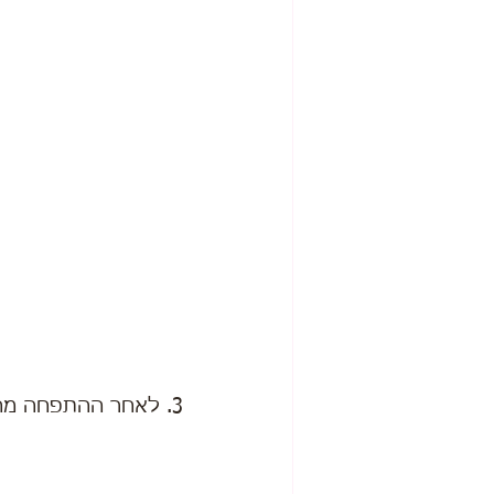
3. לאחר ההתפחה מחלקים את הבצק לכדורים בגודל בינוני-קטן (אין צורך לדייק יותר מדי).