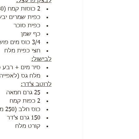
לבצק פרעצל:
2 כוסות קמח (280 גרם)
כפית שמרים יבש
כפית סוכר
כף שמן
3/4 כוס מים פושרים (180 מ״ל)
חצי כפית מלח
לבישול:
סיר מים + רבע 
מלח גס (לאפייה)
לרוטב צ׳דר:
25 גרם חמאה
2 כפות קמח
כוס חלב (250 מ״ל)
150 גרם צ׳דר
קורט מלח