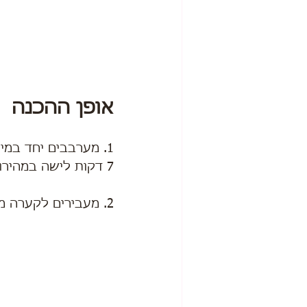
אופן ההכנה
1. מערבבים יחד במיקסר וו לישה את כל מצרכי הבצק,
7 דקות לישה במהירות בינונית.
2. מעבירים לקערה משומנת קלות ומתפיחים שעה (יש לכסות את הקערה בניילון נצמד).