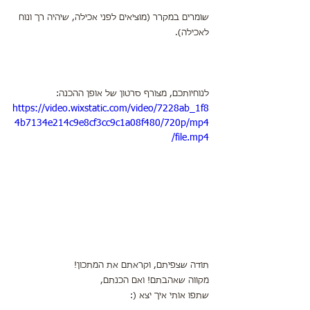
שומרים במקרר (מוציאים לפני אכילה, שיהיה רך ונוח 
לאכילה).
לנוחיותכם, מצורף סרטון של אופן ההכנה:
https://video.wixstatic.com/video/7228ab_1f8
4b7134e214c9e8cf3cc9c1a08f480/720p/mp4
/file.mp4
תודה שצפיתם, וקראתם את המתכון!
מקווה שאהבתם! ואם הכנתם,
שתפו אותי איך יצא (: