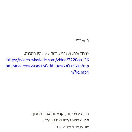
בתאבון! 
לנוחיותכם, מצורף סרטון של אופן ההכנה:
https://video.wixstatic.com/video/7228ab_26
b855fea8e8465ca515f2dd50a463f1/360p/mp
4/file.mp4
תודה שצפיתם, וקראתם את המתכון!
מקווה שאהבתם! ואם הכנתם,
שתפו אותי איך יצא (: