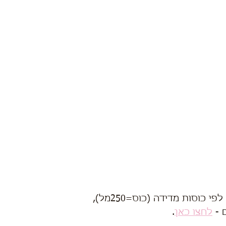
 כוסות מדידה (כוס=250מל),
- 
לחצו כאן
.