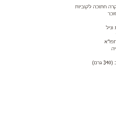
וניל 
ה
רם)