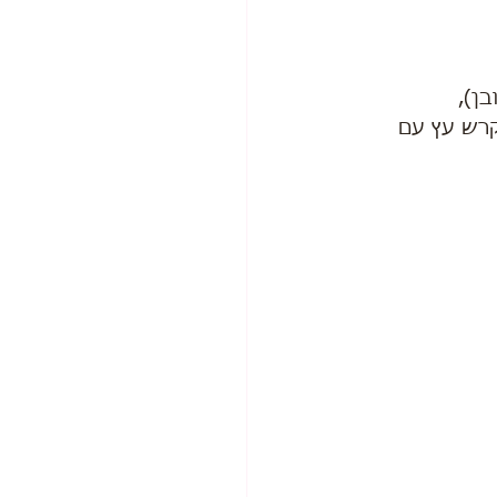
ן),
קרש עץ עם 