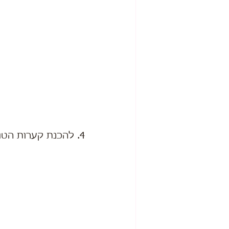
4. להכנת קערות הטורטיה קורצים עיגולים (3 עיגולים מכל טורטיה).