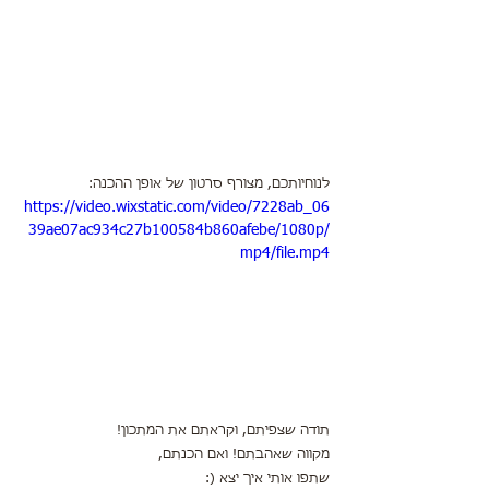
לנוחיותכם, מצורף סרטון של אופן ההכנה:
https://video.wixstatic.com/video/7228ab_06
39ae07ac934c27b100584b860afebe/1080p/
mp4/file.mp4
תודה שצפיתם, וקראתם את המתכון!
מקווה שאהבתם! ואם הכנתם,
שתפו אותי איך יצא (: