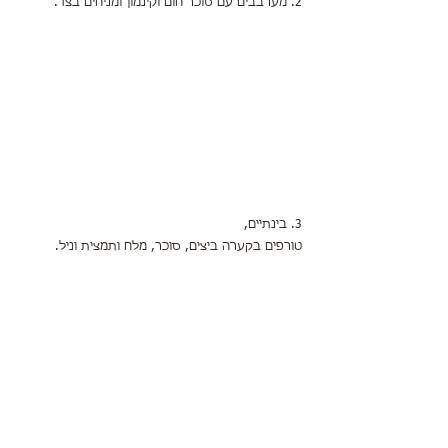
2. מערבבים עם סוכר חום וקינמון ומניחים בצד.
3. בינתיים,
טורפים בקערה ביצים, סוכר, מלח ותמצית וניל.